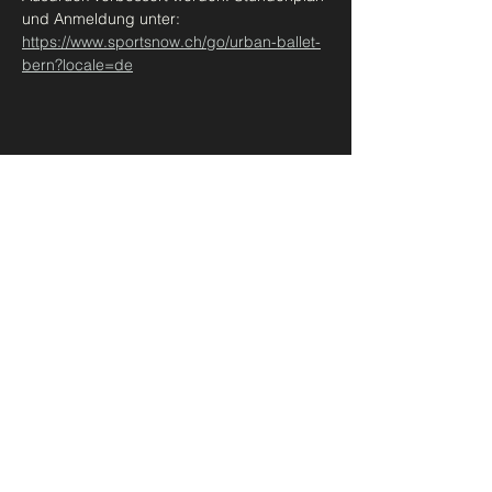
und Anmeldung unter: 
https://www.sportsnow.ch/go/urban-ballet-
bern?locale=de
Diese Veranstaltung teilen
Urban Ballet Bern
madeleine@takbern.ch