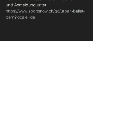
und Anmeldung unter: 
https://www.sportsnow.ch/go/urban-ballet-
bern?locale=de
Diese Veranstaltung teilen
Urban Ballet Bern
madeleine@takbern.ch