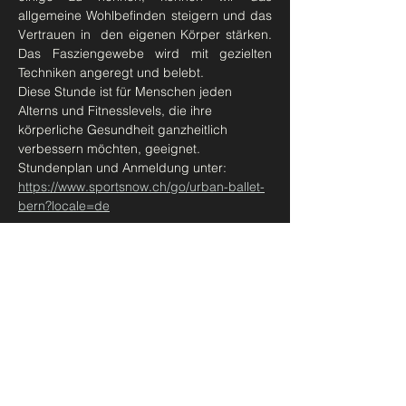
allgemeine Wohlbefinden steigern und das 
Vertrauen in  den eigenen Körper stärken. 
Das Fasziengewebe wird mit gezielten 
Techniken angeregt und belebt.
Diese Stunde ist für Menschen jeden 
Alterns und Fitnesslevels, die ihre 
körperliche Gesundheit ganzheitlich 
verbessern möchten, geeignet.  
Stundenplan und Anmeldung unter: 
https://www.sportsnow.ch/go/urban-ballet-
bern?locale=de
Diese Veranstaltung teilen