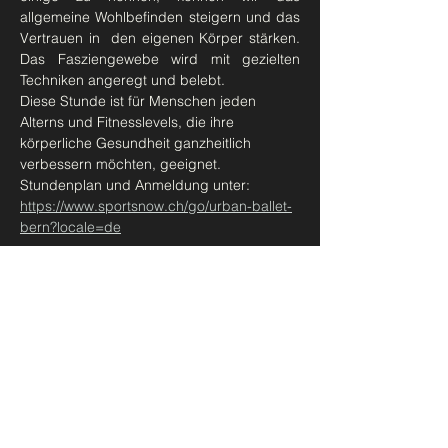
allgemeine Wohlbefinden steigern und das 
Vertrauen in  den eigenen Körper stärken. 
Das Fasziengewebe wird mit gezielten 
Techniken angeregt und belebt.
Diese Stunde ist für Menschen jeden 
Alterns und Fitnesslevels, die ihre 
körperliche Gesundheit ganzheitlich 
verbessern möchten, geeignet.  
Stundenplan und Anmeldung unter: 
https://www.sportsnow.ch/go/urban-ballet-
bern?locale=de
Diese Veranstaltung teilen