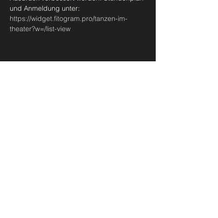
und Anmeldung unter: 
https://widget.fitogram.pro/tanzen-im-
theater?w=/list-view
Diese Veranstaltung teilen
Urban Ballet Bern
madeleine@takbern.ch