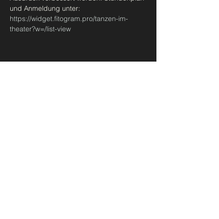
und Anmeldung unter: 
https://widget.fitogram.pro/tanzen-im-
theater?w=/list-view
Diese Veranstaltung teilen
Urban Ballet Bern
madeleine@takbern.ch