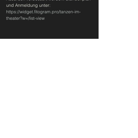
und Anmeldung unter: 
https://widget.fitogram.pro/tanzen-im-
theater?w=/list-view
Diese Veranstaltung teilen
Urban Ballet Bern
madeleine@takbern.ch