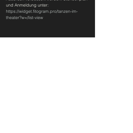
und Anmeldung unter: 
https://widget.fitogram.pro/tanzen-im-
theater?w=/list-view
Diese Veranstaltung teilen
Urban Ballet Bern
madeleine@takbern.ch