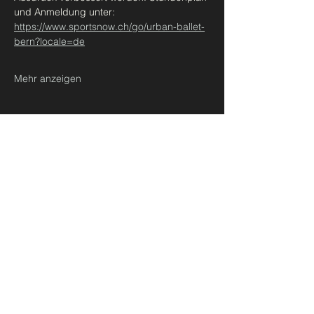
und Anmeldung unter: 
https://www.sportsnow.ch/go/urban-ballet-
bern?locale=de
Mehr anzeigen
Diese Veranstaltung teilen
Urban Ballet Bern
madeleine@takbern.ch