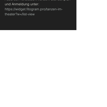
und Anmeldung unter: 
https://widget.fitogram.pro/tanzen-im-
theater?w=/list-view
Diese Veranstaltung teilen
Urban Ballet Bern
madeleine@takbern.ch